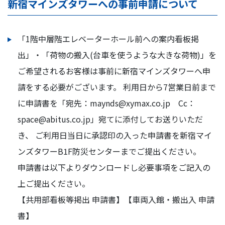
新宿マインズタワーへの事前申請について
「1階中層階エレベーターホール前への案内看板掲
出」・「荷物の搬入(台車を使うような大きな荷物)」を
ご希望されるお客様は事前に新宿マインズタワーへ申
請をする必要がございます。 利用日から7営業日前まで
に申請書を「宛先：maynds@xymax.co.jp Cc：
space@abitus.co.jp」宛てに添付してお送りいただ
き、 ご利用日当日に承認印の入った申請書を新宿マイ
ンズタワーB1F防災センターまでご提出ください。
申請書は以下よりダウンロードし必要事項をご記入の
上ご提出ください。
【共用部看板等掲出 申請書】
【車両入館・搬出入 申請
書】